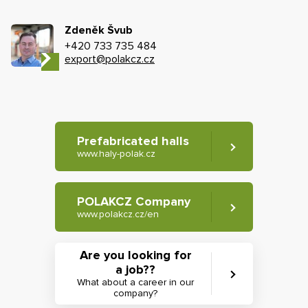
Zdeněk Švub
+420 733 735 484
export@polakcz.cz
Prefabricated halls
www.haly-polak.cz
POLAKCZ Company
www.polakcz.cz/en
Are you looking for
a job??
What about a career in our
company?