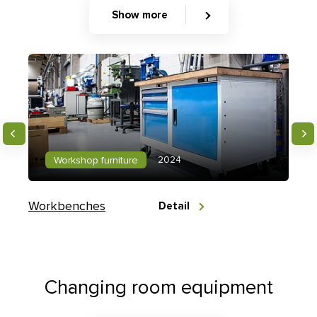
Contact
Show more
E-inquiry
Configurator
2024
Workshop furniture
Workbenches
Detail
Changing room equipment