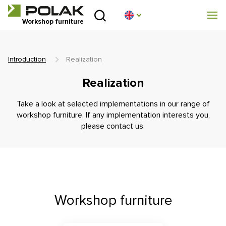
Introduction
Workshop furniture
Product lines
Introduction
Realization
About us
Realization
Advisory centre
Take a look at selected implementations in our range of
workshop furniture. If any implementation interests you,
Blog
please contact us.
Downloads
Realization
Workshop furniture
Sales network