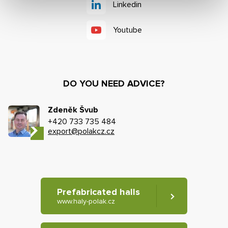
Linkedin
Youtube
DO YOU NEED ADVICE?
Zdeněk Švub
+420 733 735 484
export@polakcz.cz
Prefabricated halls
www.haly-polak.cz