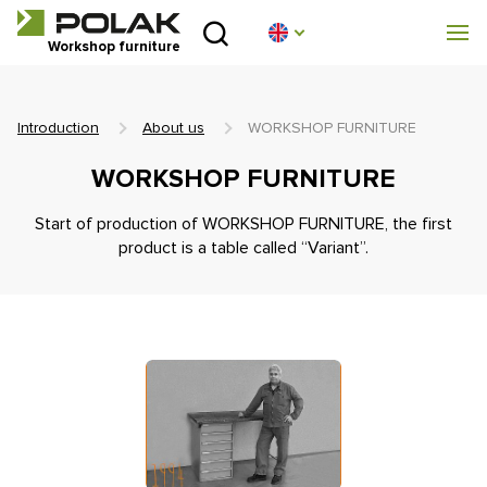
Introduction
Workshop furniture
Product lines
Introduction
About us
WORKSHOP FURNITURE
About us
WORKSHOP FURNITURE
Advisory centre
Start of production of WORKSHOP FURNITURE, the first
product is a table called “Variant”.
Blog
Downloads
Realization
Sales network