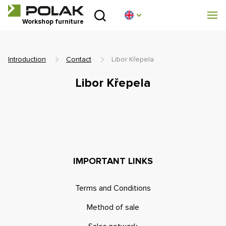
Introduction
Workshop furniture
Product lines
Introduction
Contact
Libor Křepela
About us
Libor Křepela
Advisory centre
Blog
Downloads
IMPORTANT LINKS
Realization
Terms and Conditions
Sales network
Method of sale